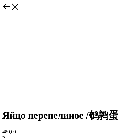
Яйцо перепелиное /鹌鹑蛋
480,00
р.