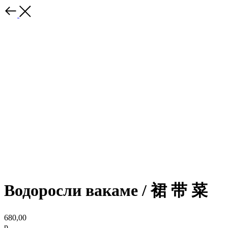
Водоросли вакаме / 裙 带 菜
680,00
р.