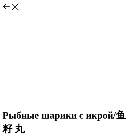
Рыбные шарики с икрой/⻥
籽 丸