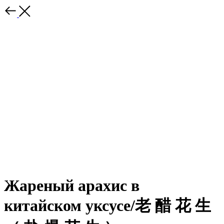
Жареный арахис в
китайском уксусе/⽼ 醋 花 ⽣