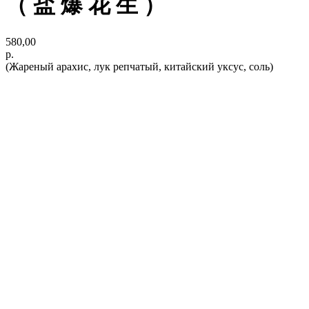
（ 盐 爆 花 ⽣ ）
580,00
р.
(Жареный арахис, лук репчатый, китайский уксус, соль)