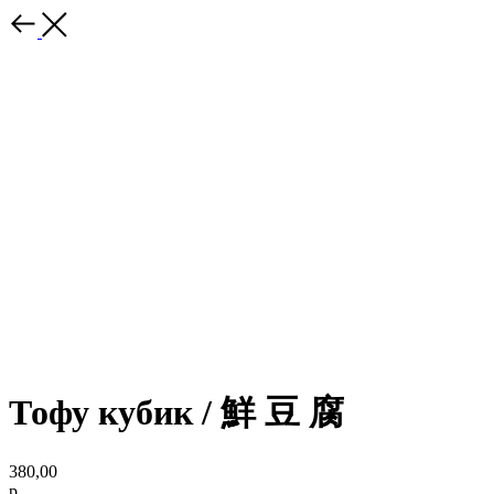
Тофу кубик / 鮮 ⾖ 腐
380,00
р.