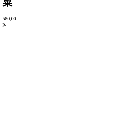
菜
580,00
р.