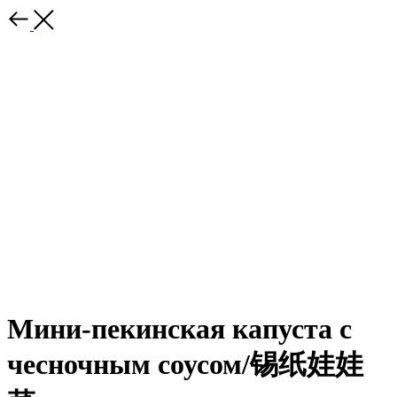
Мини-пекинская капуста с
чесночным соусом/锡纸娃娃