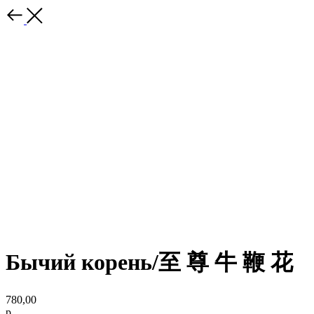
Бычий корень/⾄ 尊 ⽜ 鞭 花
780,00
р.