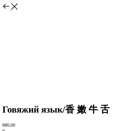
Говяжий язык/⾹ 嫩 ⽜ ⾆
880,00
р.