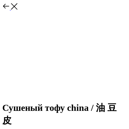
Сушеный тофу china / 油 ⾖
⽪