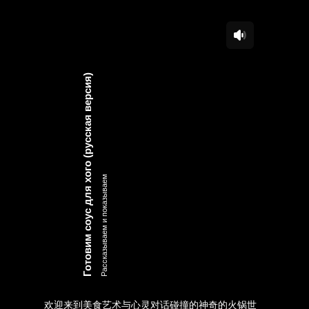
Готовим соус для хого (русская версия)
Рассказываем и показываем
欢迎来到美食艺术与心灵对话碰撞的神奇的火锅世